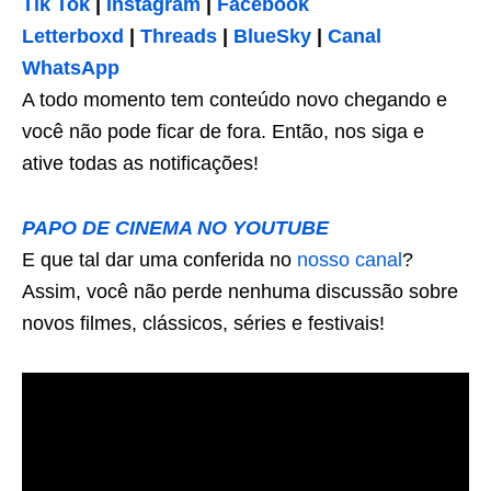
Tik Tok
|
Instagram
|
Facebook
Letterboxd
|
Threads
|
BlueSky
|
Canal
WhatsApp
A todo momento tem conteúdo novo chegando e
você não pode ficar de fora. Então, nos siga e
ative todas as notificações!
PAPO DE CINEMA NO YOUTUBE
E que tal dar uma conferida no
nosso canal
?
Assim, você não perde nenhuma discussão sobre
novos filmes, clássicos, séries e festivais!