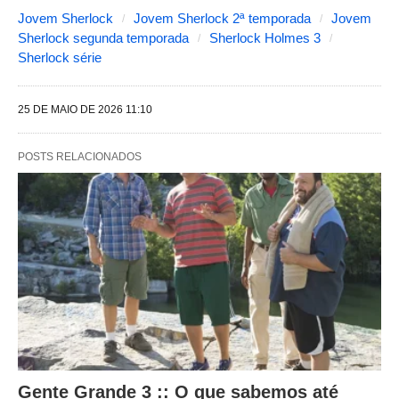
s
Jovem Sherlock
Jovem Sherlock 2ª temporada
Jovem
Sherlock segunda temporada
Sherlock Holmes 3
e
Sherlock série
g
u
25 DE MAIO DE 2026 11:10
i
n
POSTS RELACIONADOS
t
e
s
a
l
t
e
r
a
Gente Grande 3 :: O que sabemos até