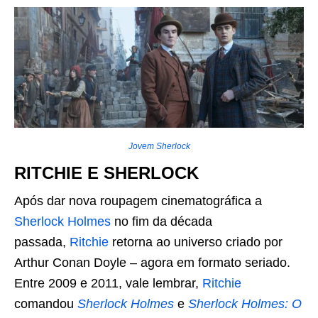
Jovem Sherlock
RITCHIE E SHERLOCK
Após dar nova roupagem cinematográfica a
Sherlock Holmes
no fim da década
passada,
Ritchie
retorna ao universo criado por
Arthur Conan Doyle – agora em formato seriado.
Entre 2009 e 2011, vale lembrar,
Ritchie
comandou
Sherlock Holmes
e
Sherlock Holmes: O