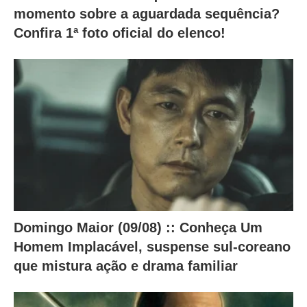
momento sobre a aguardada sequência?
m
Confira 1ª foto oficial do elenco!
o
c
o
n
t
e
ú
d
o
a
Domingo Maior (09/08) :: Conheça Um
b
Homem Implacável, suspense sul-coreano
a
que mistura ação e drama familiar
i
x