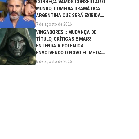
CONHEÇA VAMOS CONSERTAR O
MUNDO, COMÉDIA DRAMÁTICA
ARGENTINA QUE SERÁ EXIBIDA
NESTA SEXTA (07/08)
7 de agosto de 2026
VINGADORES :: MUDANÇA DE
TÍTULO, CRÍTICAS E MAIS!
ENTENDA A POLÊMICA
ENVOLVENDO O NOVO FILME DA
MARVEL
6 de agosto de 2026