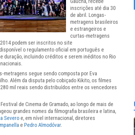
Gaúcha, recebe
inscrições até dia 30
de abril. Longas-
metragens brasileiros
e estrangeiros e
curtas-metragens
e 2014 podem ser inscritos no site
disponível o regulamento oficial em português e
e duração, incluindo créditos e serem inéditos no Rio
 nacionais.
gas-metragens segue sendo composta por Eva
ho. Além da disputa pelo cobiçado Kikito, os filmes
80 mil reais sendo distribuídos entre os vencedores
o Festival de Cinema de Gramado, ao longo de mais de
geou grandes nomes da filmografia brasileira e latina,
ta Severo
e, em nível internacional, diretores
mpanella
e
Pedro Almodóvar
.