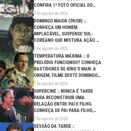
CONFIRA 1ª FOTO OFICIAL DO
ELENCO!
7 de agosto de 2026
DOMINGO MAIOR (09/08) ::
CONHEÇA UM HOMEM
IMPLACÁVEL, SUSPENSE SUL-
COREANO QUE MISTURA AÇÃO E
DRAMA FAMILIAR
7 de agosto de 2026
TEMPERATURA MÁXIMA :: O
PRELÚDIO FUNCIONOU? CONHEÇA
BASTIDORES DE KING’S MAN: A
ORIGEM, FILME DESTE DOMINGO
(09/08)
7 de agosto de 2026
SUPERCINE :: NUNCA É TARDE
PARA RECONSTRUIR UMA
RELAÇÃO ENTRE PAI E FILHO.
CONHEÇA DE PAI PARA FILHO,
FILME DESTE...
7 de agosto de 2026
SESSÃO DA TARDE ::