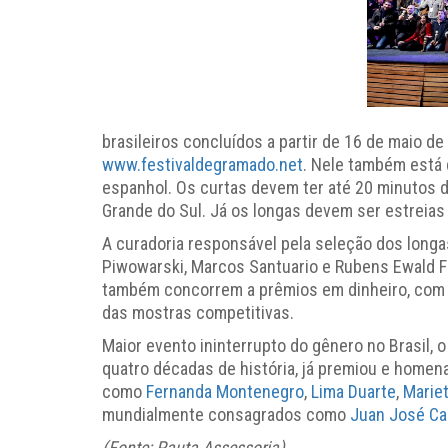
brasileiros concluídos a partir de 16 de maio d
www.festivaldegramado.net
. Nele também está 
espanhol. Os curtas devem ter até 20 minutos d
Grande do Sul. Já os longas devem ser estreias
A curadoria responsável pela seleção dos lon
Piwowarski, Marcos Santuario e Rubens Ewald Fil
também concorrem a prêmios em dinheiro, com 2
das mostras competitivas.
Maior evento ininterrupto do gênero no Brasil, 
quatro décadas de história, já premiou e homena
como
Fernanda Montenegro
,
Lima Duarte
,
Marie
mundialmente consagrados como
Juan José Ca
(Fonte: Pauta Assessoria)