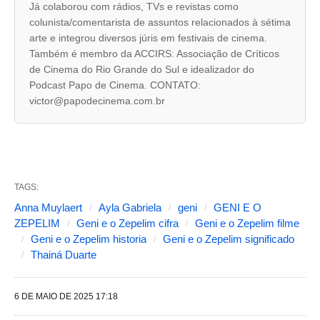
Já colaborou com rádios, TVs e revistas como
a
colunista/comentarista de assuntos relacionados à sétima
arte e integrou diversos júris em festivais de cinema.
s
Também é membro da ACCIRS: Associação de Críticos
s
de Cinema do Rio Grande do Sul e idealizador do
e
Podcast Papo de Cinema. CONTATO:
victor@papodecinema.com.br
g
u
i
n
TAGS:
t
Anna Muylaert
Ayla Gabriela
geni
GENI E O
e
ZEPELIM
Geni e o Zepelim cifra
Geni e o Zepelim filme
s
Geni e o Zepelim historia
Geni e o Zepelim significado
Thainá Duarte
a
l
6 DE MAIO DE 2025 17:18
t