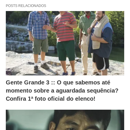
e
POSTS RELACIONADOS
r
a
m
o
c
o
n
t
e
Gente Grande 3 :: O que sabemos até
ú
momento sobre a aguardada sequência?
d
Confira 1ª foto oficial do elenco!
o
a
b