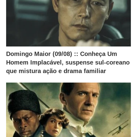
a
i
x
o
.
Domingo Maior (09/08) :: Conheça Um
Homem Implacável, suspense sul-coreano
que mistura ação e drama familiar