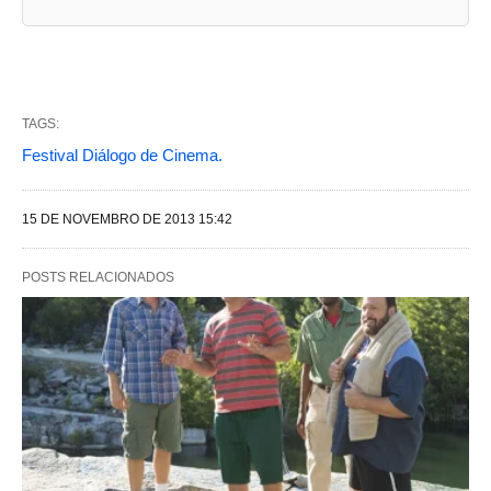
a
s
a
b
TAGS:
a
Festival Diálogo de Cinema.
s
s
15 DE NOVEMBRO DE 2013 15:42
e
g
POSTS RELACIONADOS
u
i
n
t
e
s