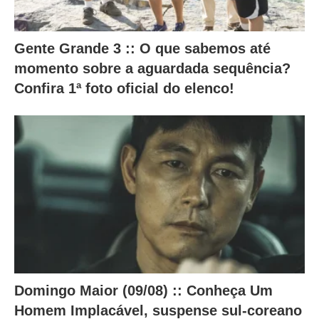
a
l
Gente Grande 3 :: O que sabemos até
t
momento sobre a aguardada sequência?
e
Confira 1ª foto oficial do elenco!
r
a
m
o
c
o
n
t
e
ú
Domingo Maior (09/08) :: Conheça Um
d
Homem Implacável, suspense sul-coreano