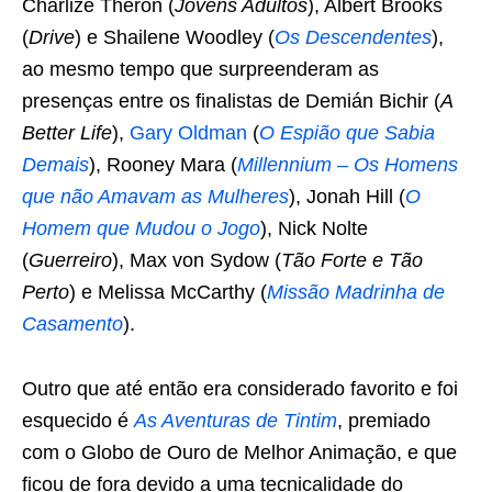
Charlize Theron (
Jovens Adultos
), Albert Brooks
(
Drive
) e Shailene Woodley (
Os Descendentes
),
ao mesmo tempo que surpreenderam as
presenças entre os finalistas de Demián Bichir (
A
Better Life
),
Gary Oldman
(
O Espião que Sabia
Demais
), Rooney Mara (
Millennium – Os Homens
que não Amavam as Mulheres
), Jonah Hill (
O
Homem que Mudou o Jogo
), Nick Nolte
(
Guerreiro
), Max von Sydow (
Tão Forte e Tão
Perto
) e Melissa McCarthy (
Missão Madrinha de
Casamento
).
Outro que até então era considerado favorito e foi
esquecido é
As Aventuras de Tintim
, premiado
com o Globo de Ouro de Melhor Animação, e que
ficou de fora devido a uma tecnicalidade do