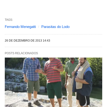
s
a
b
TAGS:
a
Fernando Menegatti
Parasitas do Lodo
s
s
26 DE DEZEMBRO DE 2013 14:43
e
g
POSTS RELACIONADOS
u
i
n
t
e
s
a
l