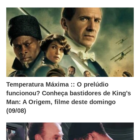
b
a
i
x
o
.
Temperatura Máxima :: O prelúdio
funcionou? Conheça bastidores de King’s
Man: A Origem, filme deste domingo
(09/08)