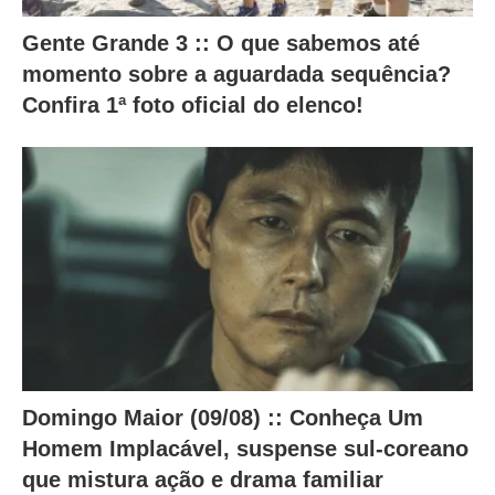
t
Gente Grande 3 :: O que sabemos até
e
momento sobre a aguardada sequência?
r
Confira 1ª foto oficial do elenco!
a
m
o
c
o
n
t
e
ú
d
Domingo Maior (09/08) :: Conheça Um
o
Homem Implacável, suspense sul-coreano
a
que mistura ação e drama familiar