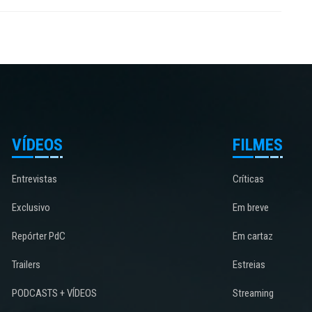
VÍDEOS
FILMES
Entrevistas
Críticas
Exclusivo
Em breve
Repórter PdC
Em cartaz
Trailers
Estreias
PODCASTS + VÍDEOS
Streaming