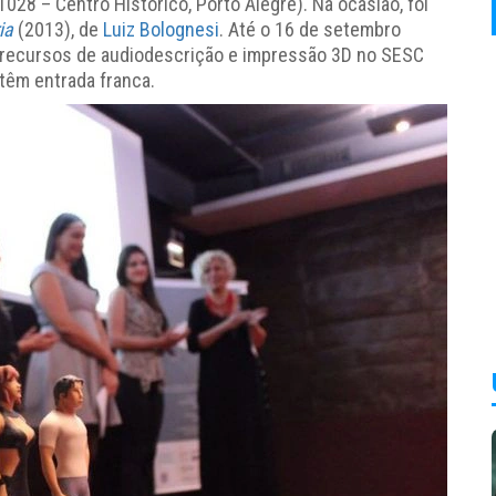
028 – Centro Histórico, Porto Alegre). Na ocasião, foi
ia
(2013), de
Luiz Bolognesi
. Até o 16 de setembro
 recursos de audiodescrição e impressão 3D no SESC
têm entrada franca.