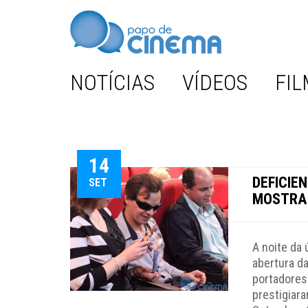
NOTÍCIAS
VÍDEOS
FIL
14
DEFICIE
SET
MOSTRA 
A noite da 
abertura d
portadores
prestigiara