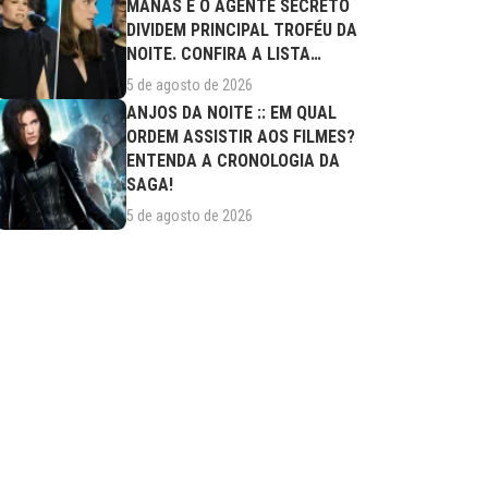
MANAS E O AGENTE SECRETO
DIVIDEM PRINCIPAL TROFÉU DA
NOITE. CONFIRA A LISTA
COMPLETA DE...
5 de agosto de 2026
ANJOS DA NOITE :: EM QUAL
ORDEM ASSISTIR AOS FILMES?
ENTENDA A CRONOLOGIA DA
SAGA!
5 de agosto de 2026