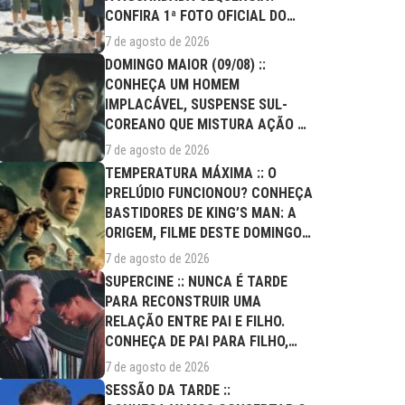
CONFIRA 1ª FOTO OFICIAL DO
ELENCO!
7 de agosto de 2026
DOMINGO MAIOR (09/08) ::
CONHEÇA UM HOMEM
IMPLACÁVEL, SUSPENSE SUL-
COREANO QUE MISTURA AÇÃO E
DRAMA FAMILIAR
7 de agosto de 2026
TEMPERATURA MÁXIMA :: O
PRELÚDIO FUNCIONOU? CONHEÇA
BASTIDORES DE KING’S MAN: A
ORIGEM, FILME DESTE DOMINGO
(09/08)
7 de agosto de 2026
SUPERCINE :: NUNCA É TARDE
PARA RECONSTRUIR UMA
RELAÇÃO ENTRE PAI E FILHO.
CONHEÇA DE PAI PARA FILHO,
FILME DESTE...
7 de agosto de 2026
SESSÃO DA TARDE ::