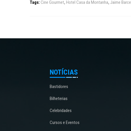
Tags:
Cine Gourmet
,
Hotel Casa da Montanha
,
Jaime Barce
NOTÍCIAS
Bastidores
Bilheterias
Celebridades
Cursos e Eventos