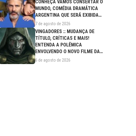
CONHEÇA VAMOS CONSERTAR O
MUNDO, COMÉDIA DRAMÁTICA
ARGENTINA QUE SERÁ EXIBIDA
NESTA SEXTA (07/08)
7 de agosto de 2026
VINGADORES :: MUDANÇA DE
TÍTULO, CRÍTICAS E MAIS!
ENTENDA A POLÊMICA
ENVOLVENDO O NOVO FILME DA
MARVEL
6 de agosto de 2026