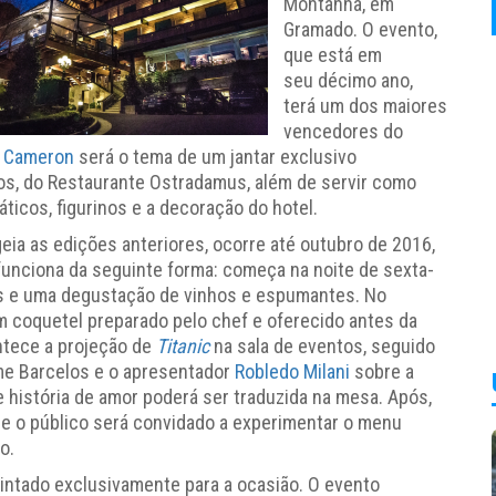
Montanha, em
Gramado. O evento,
que está em
seu décimo ano,
terá um dos maiores
vencedores do
 Cameron
será o tema de um jantar exclusivo
s, do Restaurante Ostradamus, além de servir como
ticos, figurinos e a decoração do hotel.
a as edições anteriores, ocorre até outubro de 2016,
nciona da seguinte forma: começa na noite de sexta-
s e uma degustação de vinhos e espumantes. No
m coquetel preparado pelo chef e oferecido antes da
ntece a projeção de
Titanic
na sala de eventos, seguido
me Barcelos e o apresentador
Robledo Milani
sobre a
e história de amor poderá ser traduzida na mesa. Após,
de o público será convidado a experimentar o menu
o.
intado exclusivamente para a ocasião. O evento