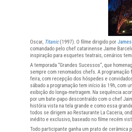
Oscar,
Titanic
(1997). O filme dirigido por
James
comandado pelo chef catarinense Jaime Barcelo
inspiração para esquetes teatrais, cenários temá
A temporada “Grandes Sucessos”, que homenagei
sempre com renomados chefs. A programação fu
feira, com recepção dos hóspedes e convidado
sábado a programação tem início às 19h, com u
exibição do longa-metragem. Na sequência aco
por um bate-papo descontraído com o chef Jai
história vista na tela grande e como essa grand
todos se dirigem ao Restaurante La Caceria, on
inédito e exclusivo, baseado no filme recém vist
Todo participante ganha um prato de cerâmica p