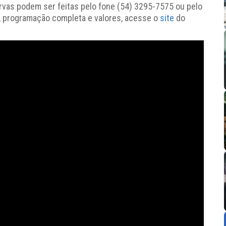
rvas podem ser feitas pelo fone (54) 3295-7575 ou pelo
, programação completa e valores, acesse o
site
do