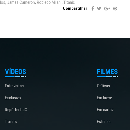
los
,
James Cameron
,
Robledo Milani
,
Titanic
Compartilhar:
VÍDEOS
FILMES
Entrevistas
Críticas
Exclusivo
Em breve
Repórter PdC
Em cartaz
Trailers
Estreias