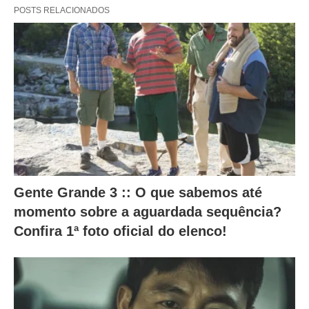
i
POSTS RELACIONADOS
n
t
e
s
a
l
t
e
r
Gente Grande 3 :: O que sabemos até
a
momento sobre a aguardada sequência?
Confira 1ª foto oficial do elenco!
m
o
c
o