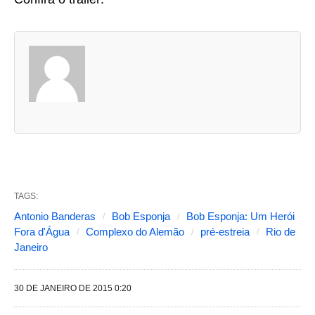
A
s
d
u
a
s
a
b
TAGS:
a
Antonio Banderas
Bob Esponja
Bob Esponja: Um Herói
s
Fora d'Água
Complexo do Alemão
pré-estreia
Rio de
s
Janeiro
e
g
30 DE JANEIRO DE 2015 0:20
u