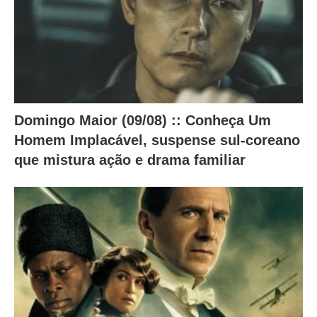
n
t
e
ú
d
o
Domingo Maior (09/08) :: Conheça Um
a
Homem Implacável, suspense sul-coreano
b
que mistura ação e drama familiar
a
i
x
o
.