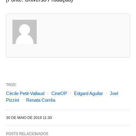
A
s
d
u
a
s
a
b
TAGS:
a
Cécile Petit-Vallaud
CineOP
Edgard Aguilar
Joel
s
Pizzini
Renata Corrêa
s
e
30 DE MAIO DE 2019 11:30
g
POSTS RELACIONADOS
u