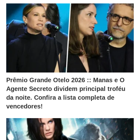
i
n
t
e
s
a
l
t
Prêmio Grande Otelo 2026 :: Manas e O
e
Agente Secreto dividem principal troféu
r
da noite. Confira a lista completa de
a
vencedores!
m
o
c