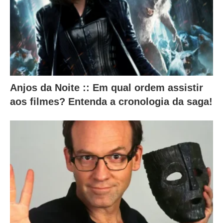
o
n
t
e
ú
d
Anjos da Noite :: Em qual ordem assistir
o
aos filmes? Entenda a cronologia da saga!
a
b
a
i
x
o
.