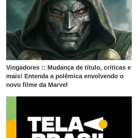
n
t
e
s
a
l
t
e
Vingadores :: Mudança de título, críticas e
r
mais! Entenda a polêmica envolvendo o
a
novo filme da Marvel
m
o
c
o
n