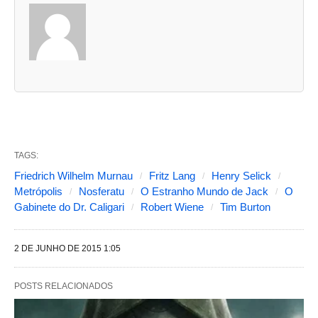
s
d
u
a
s
a
b
TAGS:
a
Friedrich Wilhelm Murnau
Fritz Lang
Henry Selick
s
Metrópolis
Nosferatu
O Estranho Mundo de Jack
O
Gabinete do Dr. Caligari
Robert Wiene
Tim Burton
s
e
2 DE JUNHO DE 2015 1:05
g
u
POSTS RELACIONADOS
i