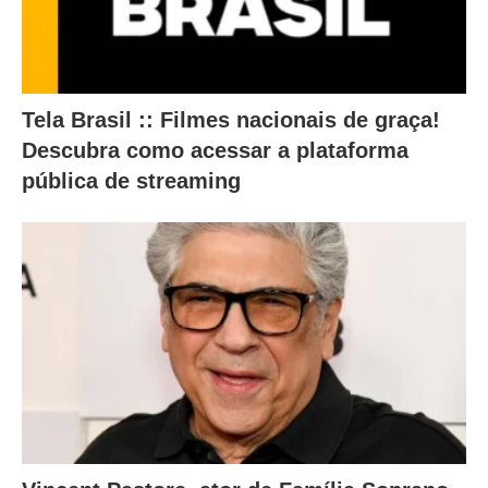
t
e
ú
d
Tela Brasil :: Filmes nacionais de graça!
o
Descubra como acessar a plataforma
a
pública de streaming
b
a
i
x
o
.