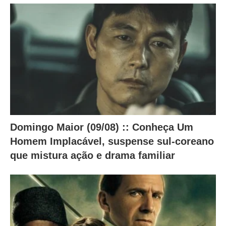
o
c
o
n
t
e
ú
d
Domingo Maior (09/08) :: Conheça Um
o
Homem Implacável, suspense sul-coreano
a
que mistura ação e drama familiar
b
a
i
x
o