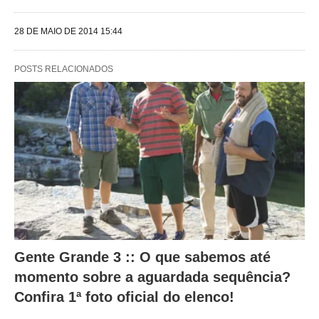
e
28 DE MAIO DE 2014 15:44
g
u
POSTS RELACIONADOS
i
n
t
e
s
a
l
t
e
Gente Grande 3 :: O que sabemos até
r
momento sobre a aguardada sequência?
a
Confira 1ª foto oficial do elenco!
m