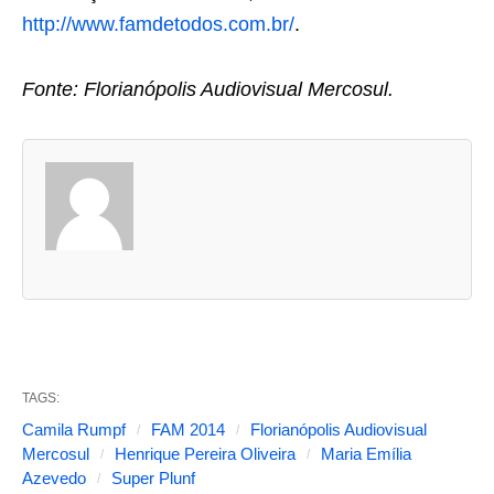
http://www.famdetodos.com.br/
.
Fonte: Florianópolis Audiovisual Mercosul.
A
s
d
u
a
s
a
b
TAGS:
a
Camila Rumpf
FAM 2014
Florianópolis Audiovisual
s
Mercosul
Henrique Pereira Oliveira
Maria Emília
Azevedo
Super Plunf
s