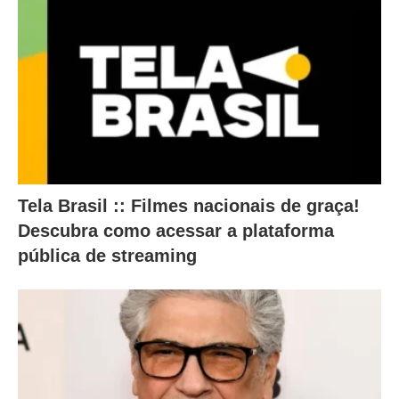
o
c
o
n
t
e
ú
Tela Brasil :: Filmes nacionais de graça!
d
Descubra como acessar a plataforma
o
pública de streaming
a
b
a
i
x
o