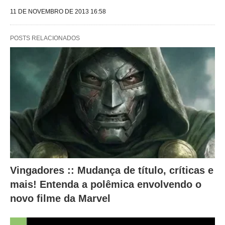
e
11 DE NOVEMBRO DE 2013 16:58
g
POSTS RELACIONADOS
u
i
n
t
e
s
a
l
t
Vingadores :: Mudança de título, críticas e
e
mais! Entenda a polêmica envolvendo o
r
novo filme da Marvel
a
m