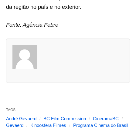
da região no país e no exterior.
Fonte: Agência Febre
A
s
d
u
a
s
a
b
TAGS:
a
André Gevaerd
BC Film Commission
CineramaBC
s
Gevaerd
Kinoosfera Filmes
Programa Cinema do Brasil
s