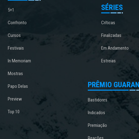
SÉRIES
5+1
Confronto
Críticas
Cursos
Finalizadas
Festivais
Em Andamento
In Memoriam
Estreias
Mostras
PRÊMIO GUARAN
Papo Delas
Preview
Bastidores
Top 10
Indicados
Premiação
Reações