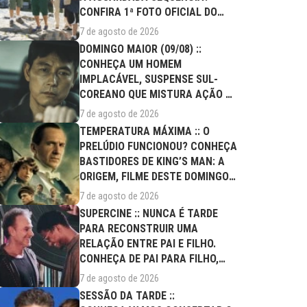
CONFIRA 1ª FOTO OFICIAL DO
ELENCO!
7 de agosto de 2026
DOMINGO MAIOR (09/08) ::
CONHEÇA UM HOMEM
IMPLACÁVEL, SUSPENSE SUL-
COREANO QUE MISTURA AÇÃO E
DRAMA FAMILIAR
7 de agosto de 2026
TEMPERATURA MÁXIMA :: O
PRELÚDIO FUNCIONOU? CONHEÇA
BASTIDORES DE KING’S MAN: A
ORIGEM, FILME DESTE DOMINGO
(09/08)
7 de agosto de 2026
SUPERCINE :: NUNCA É TARDE
PARA RECONSTRUIR UMA
RELAÇÃO ENTRE PAI E FILHO.
CONHEÇA DE PAI PARA FILHO,
FILME DESTE...
7 de agosto de 2026
SESSÃO DA TARDE ::