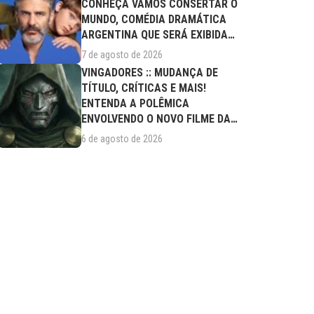
CONHEÇA VAMOS CONSERTAR O
MUNDO, COMÉDIA DRAMÁTICA
ARGENTINA QUE SERÁ EXIBIDA
NESTA SEXTA (07/08)
7 de agosto de 2026
VINGADORES :: MUDANÇA DE
TÍTULO, CRÍTICAS E MAIS!
ENTENDA A POLÊMICA
ENVOLVENDO O NOVO FILME DA
MARVEL
6 de agosto de 2026