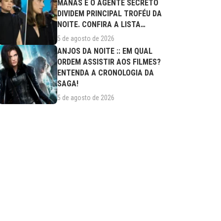
MANAS E O AGENTE SECRETO
DIVIDEM PRINCIPAL TROFÉU DA
NOITE. CONFIRA A LISTA
COMPLETA DE...
5 de agosto de 2026
ANJOS DA NOITE :: EM QUAL
ORDEM ASSISTIR AOS FILMES?
ENTENDA A CRONOLOGIA DA
SAGA!
5 de agosto de 2026