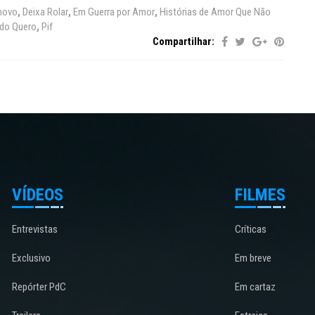
novo
,
Deixa Rolar
,
Em Guerra por Amor
,
Histórias de Amor Que Não
do Quero
,
Pif
Compartilhar:
VÍDEOS
FILMES
Entrevistas
Críticas
Exclusivo
Em breve
Repórter PdC
Em cartaz