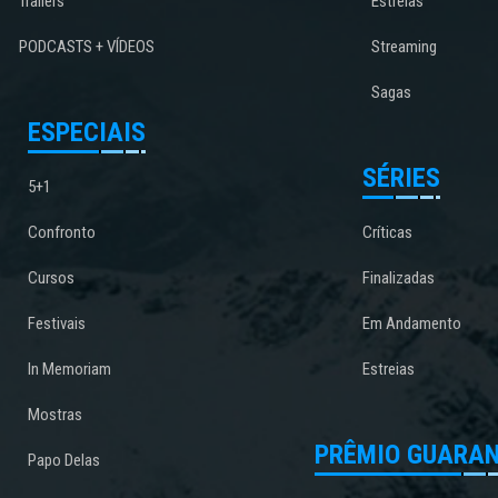
Trailers
Estreias
PODCASTS + VÍDEOS
Streaming
Sagas
ESPECIAIS
SÉRIES
5+1
Confronto
Críticas
Cursos
Finalizadas
Festivais
Em Andamento
In Memoriam
Estreias
Mostras
PRÊMIO GUARAN
Papo Delas