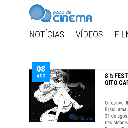
NOTÍCIAS
VÍDEOS
FIL
08
8 ½ FES
AGO
OITO CA
O festival
8
Brasil uma
31 de agos
nas cidades