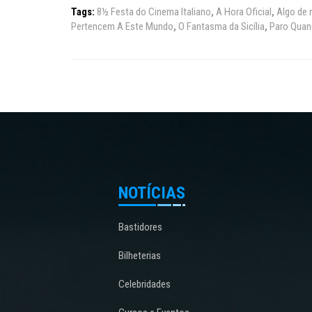
Tags:
8½ Festa do Cinema Italiano
,
A Hora Oficial
,
Algo de 
Pertencem A Este Mundo
,
O Fantasma da Sicília
,
Paro Quan
NOTÍCIAS
Bastidores
Bilheterias
Celebridades