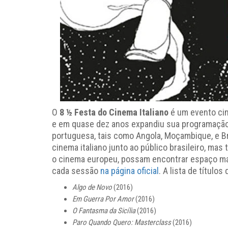
O
8 ½ Festa do Cinema Italiano
é um evento cin
e em quase dez anos expandiu sua programação
portuguesa, tais como Angola, Moçambique, e Br
cinema italiano junto ao público brasileiro, ma
o cinema europeu, possam encontrar espaço maior
cada sessão
na página oficial
. A lista de título
Algo de Novo
(2016)
Em Guerra Por Amor
(2016)
O Fantasma da Sicília
(2016)
Paro Quando Quero: Masterclass
(2016)