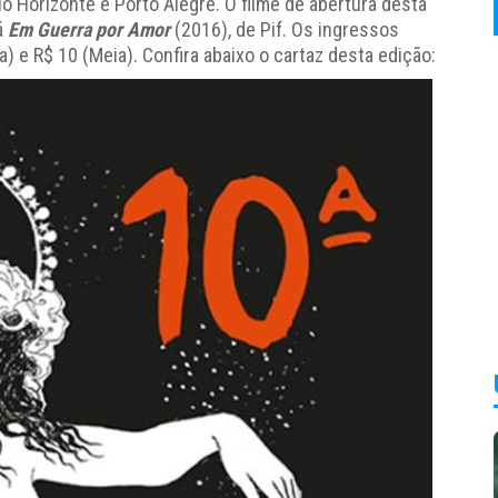
elo Horizonte e Porto Alegre. O filme de abertura desta
á
Em Guerra por Amor
(2016), de Pif. Os ingressos
a) e R$ 10 (Meia). Confira abaixo o cartaz desta edição: