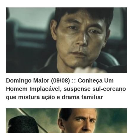
o
c
o
n
t
e
ú
d
o
Domingo Maior (09/08) :: Conheça Um
a
Homem Implacável, suspense sul-coreano
b
que mistura ação e drama familiar
a
i
x
o