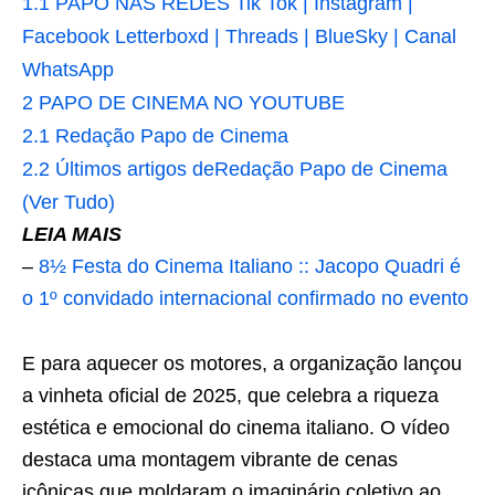
1.1
PAPO NAS REDES Tik Tok | Instagram |
Facebook Letterboxd | Threads | BlueSky | Canal
WhatsApp
2
PAPO DE CINEMA NO YOUTUBE
2.1
Redação Papo de Cinema
2.2
Últimos artigos deRedação Papo de Cinema
(Ver Tudo)
LEIA MAIS
–
8½ Festa do Cinema Italiano :: Jacopo Quadri é
o 1º convidado internacional confirmado no evento
E para aquecer os motores, a organização lançou
a vinheta oficial de 2025, que celebra a riqueza
estética e emocional do cinema italiano. O vídeo
destaca uma montagem vibrante de cenas
icônicas que moldaram o imaginário coletivo ao