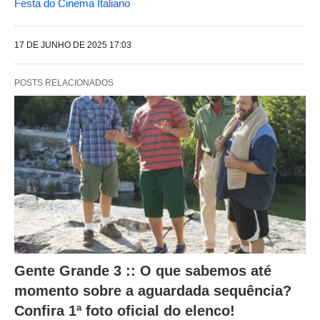
Festa do Cinema Italiano
e
g
17 DE JUNHO DE 2025 17:03
u
i
POSTS RELACIONADOS
n
t
e
s
a
l
t
e
r
Gente Grande 3 :: O que sabemos até
a
momento sobre a aguardada sequência?
m
Confira 1ª foto oficial do elenco!