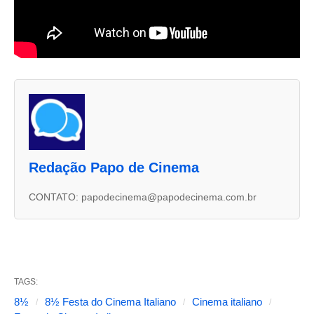
A
s
d
u
Redação Papo de Cinema
a
s
CONTATO: papodecinema@papodecinema.com.br
a
b
a
s
TAGS:
s
8½
8½ Festa do Cinema Italiano
Cinema italiano