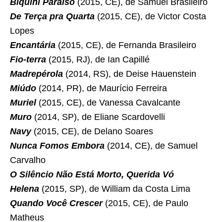
Biquíni Paraíso
(2015, CE), de Samuel Brasileiro
De Terça pra Quarta
(2015, CE), de Victor Costa
Lopes
Encantária
(2015, CE), de Fernanda Brasileiro
Fio-terra
(2015, RJ), de Ian Capillé
Madrepérola
(2014, RS), de Deise Hauenstein
Miúdo
(2014, PR), de Maurício Ferreira
Muriel
(2015, CE), de Vanessa Cavalcante
Muro
(2014, SP), de Eliane Scardovelli
Navy
(2015, CE), de Delano Soares
Nunca Fomos Embora
(2014, CE), de Samuel
Carvalho
O Silêncio Não Está Morto, Querida Vó
Helena
(2015, SP), de William da Costa Lima
Quando Você Crescer
(2015, CE), de Paulo
Matheus