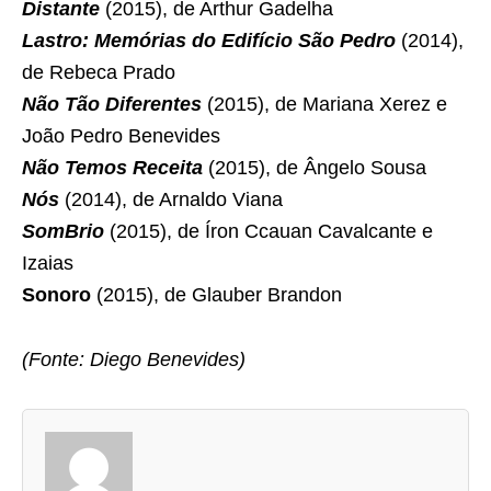
Distante
(2015), de Arthur Gadelha
Lastro: Memórias do Edifício São Pedro
(2014),
de Rebeca Prado
Não Tão Diferentes
(2015), de Mariana Xerez e
João Pedro Benevides
Não Temos Receita
(2015), de Ângelo Sousa
Nós
(2014), de Arnaldo Viana
SomBrio
(2015), de Íron Ccauan Cavalcante e
Izaias
Sonoro
(2015), de Glauber Brandon
(Fonte: Diego Benevides)
A
s
d