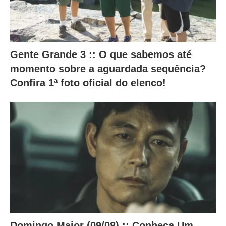
ú
d
o
a
Gente Grande 3 :: O que sabemos até
b
momento sobre a aguardada sequência?
a
Confira 1ª foto oficial do elenco!
i
x
o
.
Domingo Maior (09/08) :: Conheça Um