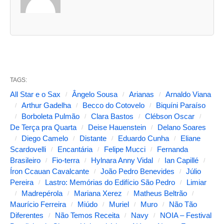
u
a
s
a
b
TAGS:
a
All Star e o Sax
Ângelo Sousa
Arianas
Arnaldo Viana
s
Arthur Gadelha
Becco do Cotovelo
Biquíni Paraíso
Borboleta Pulmão
Clara Bastos
Clébson Oscar
s
De Terça pra Quarta
Deise Hauenstein
Delano Soares
e
Diego Camelo
Distante
Eduardo Cunha
Eliane
g
Scardovelli
Encantária
Felipe Mucci
Fernanda
Brasileiro
Fio-terra
Hylnara Anny Vidal
Ian Capillé
u
Íron Ccauan Cavalcante
João Pedro Benevides
Júlio
i
Pereira
Lastro: Memórias do Edifício São Pedro
Limiar
Madrepérola
Mariana Xerez
Matheus Beltrão
n
Maurício Ferreira
Miúdo
Muriel
Muro
Não Tão
t
Diferentes
Não Temos Receita
Navy
NOIA – Festival