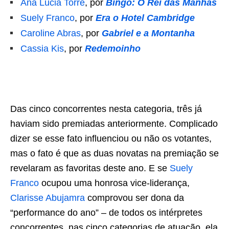
Ana Lúcia Torre
, por
Bingo: O Rei das Manhãs
Suely Franco
, por
Era o Hotel Cambridge
Caroline Abras
, por
Gabriel e a Montanha
Cassia Kis
, por
Redemoinho
Das cinco concorrentes nesta categoria, três já
haviam sido premiadas anteriormente. Complicado
dizer se esse fato influenciou ou não os votantes,
mas o fato é que as duas novatas na premiação se
revelaram as favoritas deste ano. E se
Suely
Franco
ocupou uma honrosa vice-liderança,
Clarisse Abujamra
comprovou ser dona da
“performance do ano” – de todos os intérpretes
concorrentes, nas cinco categorias de atuação, ela