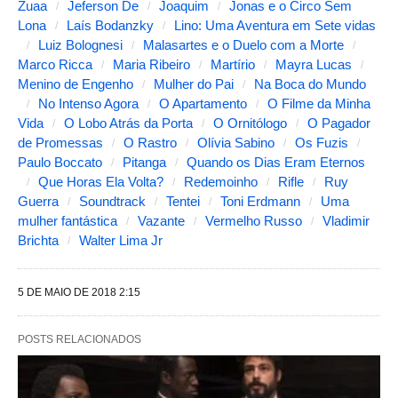
Zuaa
Jeferson De
Joaquim
Jonas e o Circo Sem
Lona
Laís Bodanzky
Lino: Uma Aventura em Sete vidas
Luiz Bolognesi
Malasartes e o Duelo com a Morte
Marco Ricca
Maria Ribeiro
Martírio
Mayra Lucas
Menino de Engenho
Mulher do Pai
Na Boca do Mundo
No Intenso Agora
O Apartamento
O Filme da Minha
Vida
O Lobo Atrás da Porta
O Ornitólogo
O Pagador
de Promessas
O Rastro
Olívia Sabino
Os Fuzis
Paulo Boccato
Pitanga
Quando os Dias Eram Eternos
Que Horas Ela Volta?
Redemoinho
Rifle
Ruy
Guerra
Soundtrack
Tentei
Toni Erdmann
Uma
mulher fantástica
Vazante
Vermelho Russo
Vladimir
Brichta
Walter Lima Jr
5 DE MAIO DE 2018 2:15
POSTS RELACIONADOS