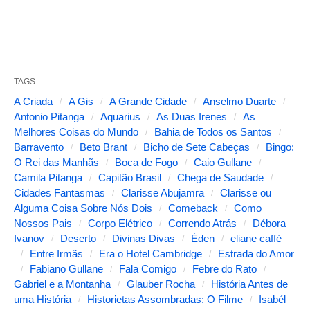
TAGS:
A Criada
A Gis
A Grande Cidade
Anselmo Duarte
Antonio Pitanga
Aquarius
As Duas Irenes
As
Melhores Coisas do Mundo
Bahia de Todos os Santos
Barravento
Beto Brant
Bicho de Sete Cabeças
Bingo:
O Rei das Manhãs
Boca de Fogo
Caio Gullane
Camila Pitanga
Capitão Brasil
Chega de Saudade
Cidades Fantasmas
Clarisse Abujamra
Clarisse ou
Alguma Coisa Sobre Nós Dois
Comeback
Como
Nossos Pais
Corpo Elétrico
Correndo Atrás
Débora
Ivanov
Deserto
Divinas Divas
Éden
eliane caffé
Entre Irmãs
Era o Hotel Cambridge
Estrada do Amor
Fabiano Gullane
Fala Comigo
Febre do Rato
Gabriel e a Montanha
Glauber Rocha
História Antes de
uma História
Historietas Assombradas: O Filme
Isabél