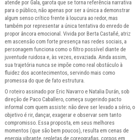
atende por Gala, garota que se torna referência narrativa
para o público, não apenas por ser a única a demonstrar
algum senso crítico frente à loucura ao redor, mas
também por representar a única tentativa do enredo de
propor âncora emocional. Vivida por Berta Castañé, atriz
em ascensão com forte presença nas redes sociais, a
personagem funciona como o filtro possível diante de
juventude ruidosa e, às vezes, esvaziada. Ainda assim,
sua trajetória nunca se impõe como real obstáculo à
fluidez dos acontecimentos, servindo mais como
promessa do que de fato estrutura.
O roteiro assinado por Eric Navarro e Natalia Durán, sob
direção de Paco Caballero, começa sugerindo pacto
informal com quem assiste: não deve ser levado a sério, o
objetivo é rir, dançar, exagerar e observar sem tanto
compromisso. Essa proposta, em seus melhores
momentos (que são bem poucos), resulta em cenas de
energia vibrante, repletas de coreografias, corpos em