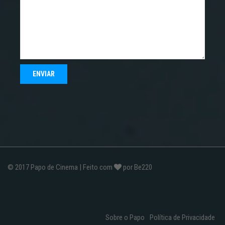
© 2017
Papo de Cinema
| Feito com
por
Be220
Sobre o Papo
Política de Privacidade