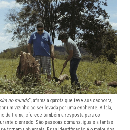
ssim no mundo
”, afirma a garota que teve sua cachorra,
or um vizinho ao ser levada por uma enchente. A fala,
io da trama, oferece também a resposta para os
urante o enredo. São pessoas comuns, iguais a tantas
se tornam universais. Essa identificação é o maior dos