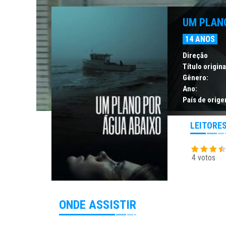
UM PLAN
14 ANOS
Direção
Título origina
Gênero:
Ano:
País de orige
LEITORE
4 votos
ONDE ASSISTIR