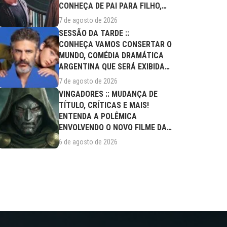
CONHEÇA DE PAI PARA FILHO,
FILME DESTE...
7 de agosto de 2026
SESSÃO DA TARDE ::
CONHEÇA VAMOS CONSERTAR O
MUNDO, COMÉDIA DRAMÁTICA
ARGENTINA QUE SERÁ EXIBIDA
NESTA SEXTA (07/08)
7 de agosto de 2026
VINGADORES :: MUDANÇA DE
TÍTULO, CRÍTICAS E MAIS!
ENTENDA A POLÊMICA
ENVOLVENDO O NOVO FILME DA
MARVEL
6 de agosto de 2026