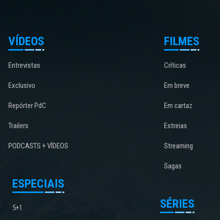
VÍDEOS
FILMES
Entrevistas
Críticas
Exclusivo
Em breve
Repórter PdC
Em cartaz
Trailers
Estreias
PODCASTS + VÍDEOS
Streaming
Sagas
ESPECIAIS
SÉRIES
5+1