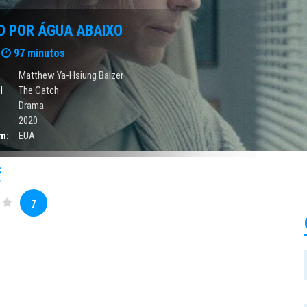
O POR ÁGUA ABAIXO
97 minutos
Matthew Ya-Hsiung Balzer
l
The Catch
Drama
2020
m:
EUA
S
7