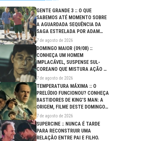
GENTE GRANDE 3 :: O QUE
SABEMOS ATÉ MOMENTO SOBRE
A AGUARDADA SEQUÊNCIA DA
SAGA ESTRELADA POR ADAM
SANDLER?
7 de agosto de 2026
DOMINGO MAIOR (09/08) ::
CONHEÇA UM HOMEM
IMPLACÁVEL, SUSPENSE SUL-
COREANO QUE MISTURA AÇÃO E
DRAMA FAMILIAR
7 de agosto de 2026
TEMPERATURA MÁXIMA :: O
PRELÚDIO FUNCIONOU? CONHEÇA
BASTIDORES DE KING’S MAN: A
ORIGEM, FILME DESTE DOMINGO
(09/08)
7 de agosto de 2026
SUPERCINE :: NUNCA É TARDE
PARA RECONSTRUIR UMA
RELAÇÃO ENTRE PAI E FILHO.