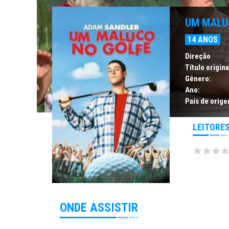
UM MALU
14 ANOS
Direção
Título origina
Gênero:
Ano:
País de orige
LEITORE
ONDE ASSISTIR