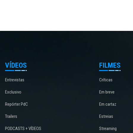
VÍDEOS
FILMES
Entrevistas
Críticas
Exclusivo
Em breve
Repórter PdC
Em cartaz
Trailers
Estreias
PODCASTS + VÍDEOS
Streaming