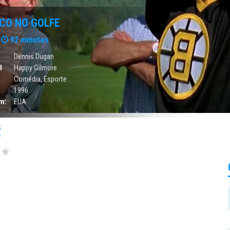
CO NO GOLFE
92 minutos
Dennis Dugan
l
Happy Gilmore
Comédia
,
Esporte
1996
m:
EUA
S