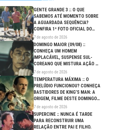
GENTE GRANDE 3 :: O QUE
SABEMOS ATÉ MOMENTO SOBRE
A AGUARDADA SEQUÊNCIA?
CONFIRA 1ª FOTO OFICIAL DO
ELENCO!
7 de agosto de 2026
DOMINGO MAIOR (09/08) ::
CONHEÇA UM HOMEM
IMPLACÁVEL, SUSPENSE SUL-
COREANO QUE MISTURA AÇÃO E
DRAMA FAMILIAR
7 de agosto de 2026
TEMPERATURA MÁXIMA :: O
PRELÚDIO FUNCIONOU? CONHEÇA
BASTIDORES DE KING’S MAN: A
ORIGEM, FILME DESTE DOMINGO
(09/08)
7 de agosto de 2026
SUPERCINE :: NUNCA É TARDE
PARA RECONSTRUIR UMA
RELAÇÃO ENTRE PAI E FILHO.