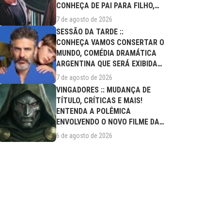
CONHEÇA DE PAI PARA FILHO,
FILME DESTE...
7 de agosto de 2026
SESSÃO DA TARDE ::
CONHEÇA VAMOS CONSERTAR O
MUNDO, COMÉDIA DRAMÁTICA
ARGENTINA QUE SERÁ EXIBIDA
NESTA SEXTA (07/08)
7 de agosto de 2026
VINGADORES :: MUDANÇA DE
TÍTULO, CRÍTICAS E MAIS!
ENTENDA A POLÊMICA
ENVOLVENDO O NOVO FILME DA
MARVEL
6 de agosto de 2026