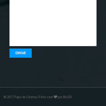
© 2017
Papo de Cinema
| Feito com
por
Be220