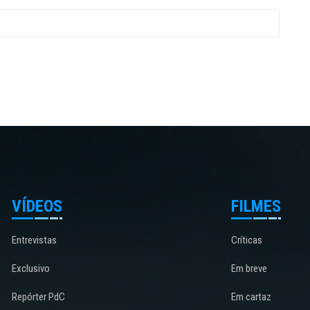
VÍDEOS
FILMES
Entrevistas
Críticas
Exclusivo
Em breve
Repórter PdC
Em cartaz