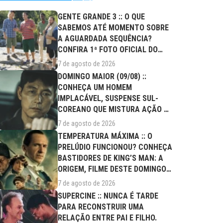
GENTE GRANDE 3 :: O QUE
SABEMOS ATÉ MOMENTO SOBRE
A AGUARDADA SEQUÊNCIA?
CONFIRA 1ª FOTO OFICIAL DO
ELENCO!
7 de agosto de 2026
DOMINGO MAIOR (09/08) ::
CONHEÇA UM HOMEM
IMPLACÁVEL, SUSPENSE SUL-
COREANO QUE MISTURA AÇÃO E
DRAMA FAMILIAR
7 de agosto de 2026
TEMPERATURA MÁXIMA :: O
PRELÚDIO FUNCIONOU? CONHEÇA
BASTIDORES DE KING’S MAN: A
ORIGEM, FILME DESTE DOMINGO
(09/08)
7 de agosto de 2026
SUPERCINE :: NUNCA É TARDE
PARA RECONSTRUIR UMA
RELAÇÃO ENTRE PAI E FILHO.