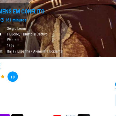
MENS EM CONFLITO
161 minutos
Sergio Leone
l
Il Buono, il Brutto, il Cattivo
Western
1966
m:
Itália / Espanha / Alemanha Ocidental
S
10