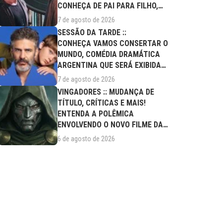
CONHEÇA DE PAI PARA FILHO,
FILME DESTE...
7 de agosto de 2026
SESSÃO DA TARDE ::
CONHEÇA VAMOS CONSERTAR O
MUNDO, COMÉDIA DRAMÁTICA
ARGENTINA QUE SERÁ EXIBIDA
NESTA SEXTA (07/08)
7 de agosto de 2026
VINGADORES :: MUDANÇA DE
TÍTULO, CRÍTICAS E MAIS!
ENTENDA A POLÊMICA
ENVOLVENDO O NOVO FILME DA
MARVEL
6 de agosto de 2026