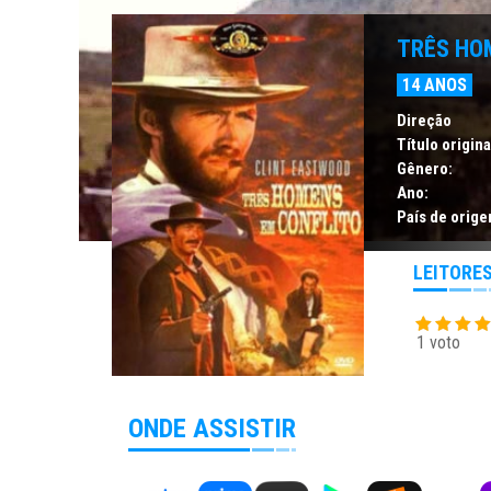
TRÊS HO
14 ANOS
Direção
Título origina
Gênero:
Ano:
País de orige
LEITORE
1 voto
ONDE ASSISTIR