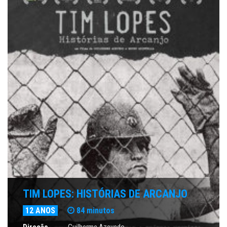
TIM LOPES: HISTÓRIAS DE ARCANJO
12 ANOS
84 minutos
Direção
Guilherme Azevedo