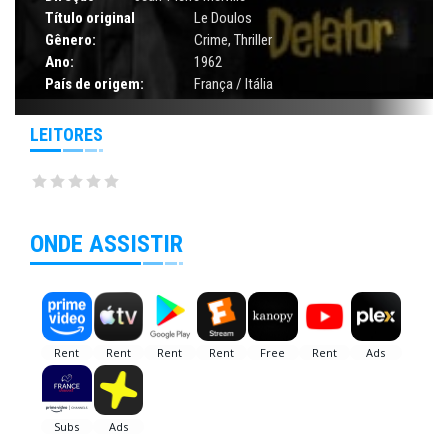
Título original
Le Doulos
Gênero:
Crime
,
Thriller
Ano:
1962
País de origem:
França / Itália
LEITORES
ONDE ASSISTIR