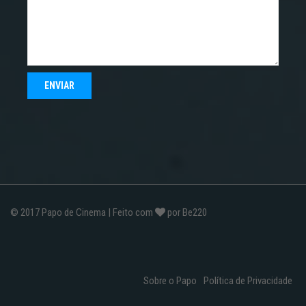
© 2017
Papo de Cinema
| Feito com
por
Be220
Sobre o Papo
Política de Privacidade