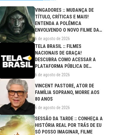
VINGADORES :: MUDANÇA DE
TÍTULO, CRÍTICAS E MAIS!
ENTENDA A POLÊMICA
ENVOLVENDO O NOVO FILME DA
MARVEL
6 de agosto de 2026
TELA BRASIL :: FILMES
NACIONAIS DE GRAÇA!
DESCUBRA COMO ACESSAR A
PLATAFORMA PÚBLICA DE
STREAMING
6 de agosto de 2026
VINCENT PASTORE, ATOR DE
FAMÍLIA SOPRANO, MORRE AOS
80 ANOS
6 de agosto de 2026
SESSÃO DA TARDE :: CONHEÇA A
HISTÓRIA REAL POR TRÁS DE EU
SÓ POSSO IMAGINAR, FILME