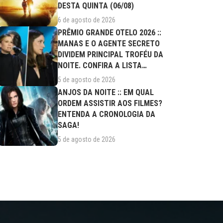
DESTA QUINTA (06/08)
6 de agosto de 2026
PRÊMIO GRANDE OTELO 2026 ::
MANAS E O AGENTE SECRETO
DIVIDEM PRINCIPAL TROFÉU DA
NOITE. CONFIRA A LISTA
COMPLETA DE...
5 de agosto de 2026
ANJOS DA NOITE :: EM QUAL
ORDEM ASSISTIR AOS FILMES?
ENTENDA A CRONOLOGIA DA
SAGA!
5 de agosto de 2026