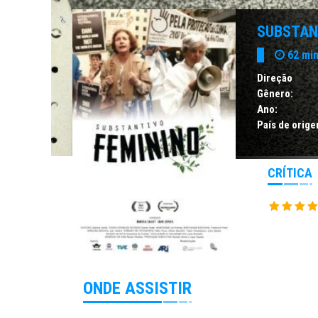
SUBSTAN
62 mi
Direção
Gênero:
Ano:
País de orige
CRÍTICA
ONDE ASSISTIR