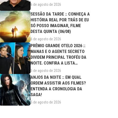
6 de agosto de 2026
SESSÃO DA TARDE :: CONHEÇA A
HISTÓRIA REAL POR TRÁS DE EU
SÓ POSSO IMAGINAR, FILME
DESTA QUINTA (06/08)
6 de agosto de 2026
PRÊMIO GRANDE OTELO 2026 ::
MANAS E O AGENTE SECRETO
DIVIDEM PRINCIPAL TROFÉU DA
NOITE. CONFIRA A LISTA
COMPLETA DE...
5 de agosto de 2026
ANJOS DA NOITE :: EM QUAL
ORDEM ASSISTIR AOS FILMES?
ENTENDA A CRONOLOGIA DA
SAGA!
5 de agosto de 2026