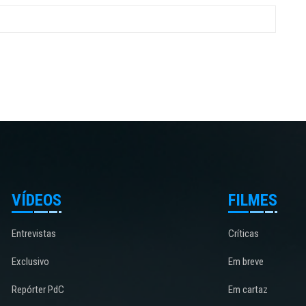
VÍDEOS
FILMES
Entrevistas
Críticas
Exclusivo
Em breve
Repórter PdC
Em cartaz