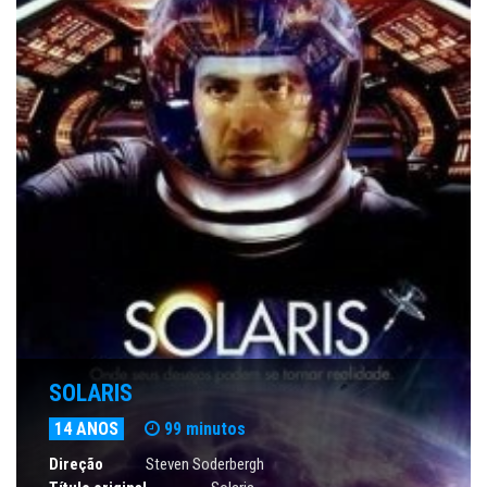
SOLARIS
14 ANOS
99 minutos
Direção
Steven Soderbergh