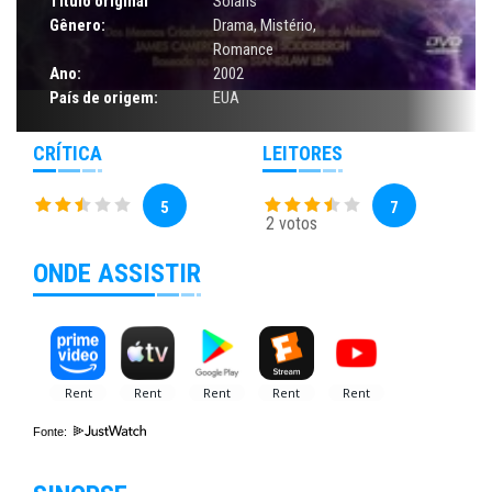
Título original
Solaris
Gênero:
Drama
,
Mistério
,
Romance
Ano:
2002
País de origem:
EUA
CRÍTICA
LEITORES
5
7
2 votos
ONDE ASSISTIR
Fonte: