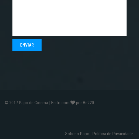
© 2017
Papo de Cinema
| Feito com
por
Be220
Sobre o Papo
Política de Privacidade