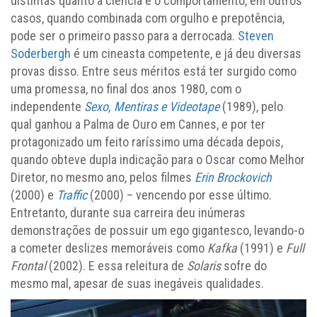
distintas quanto a ciência e o comportamento, em outros
casos, quando combinada com orgulho e prepotência,
pode ser o primeiro passo para a derrocada.
Steven
Soderbergh
é um cineasta competente, e já deu diversas
provas disso. Entre seus méritos está ter surgido como
uma promessa, no final dos anos 1980, com o
independente
Sexo, Mentiras e Videotape
(1989), pelo
qual ganhou a Palma de Ouro em Cannes, e por ter
protagonizado um feito raríssimo uma década depois,
quando obteve dupla indicação para o Oscar como Melhor
Diretor, no mesmo ano, pelos filmes
Erin Brockovich
(2000) e
Traffic
(2000) – vencendo por esse último.
Entretanto, durante sua carreira deu inúmeras
demonstrações de possuir um ego gigantesco, levando-o
a cometer deslizes memoráveis como
Kafka
(1991) e
Full
Frontal
(2002). E essa releitura de
Solaris
sofre do
mesmo mal, apesar de suas inegáveis qualidades.