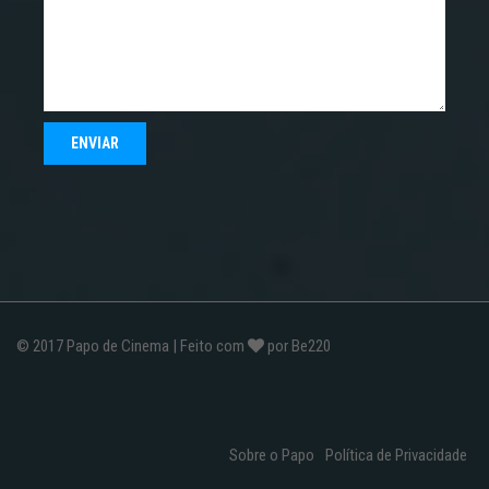
© 2017
Papo de Cinema
| Feito com
por
Be220
Sobre o Papo
Política de Privacidade