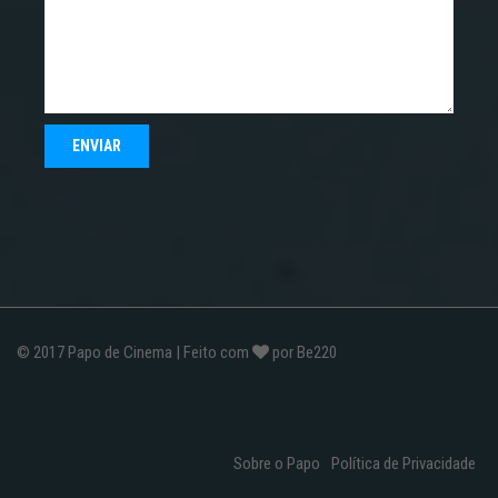
© 2017
Papo de Cinema
| Feito com
por
Be220
Sobre o Papo
Política de Privacidade