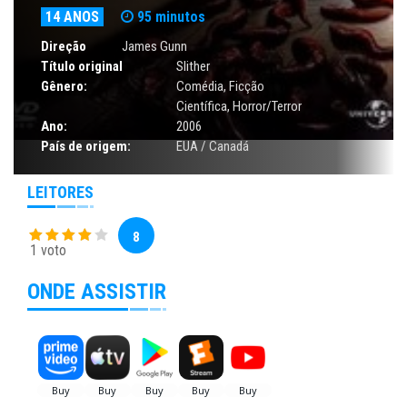
14 ANOS
95 minutos
Direção
James Gunn
Título original
Slither
Gênero:
Comédia
,
Ficção
Científica
,
Horror/Terror
Ano:
2006
País de origem:
EUA / Canadá
LEITORES
8
1 voto
ONDE ASSISTIR