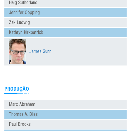
Haig Sutherland
Jennifer Copping
Zak Ludwig
Kathryn Kirkpatrick
James Gunn
PRODUÇÃO
Marc Abraham
Thomas A. Bliss
Paul Brooks