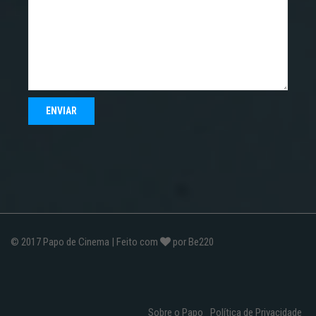
© 2017
Papo de Cinema
| Feito com
por
Be220
Sobre o Papo
Política de Privacidade