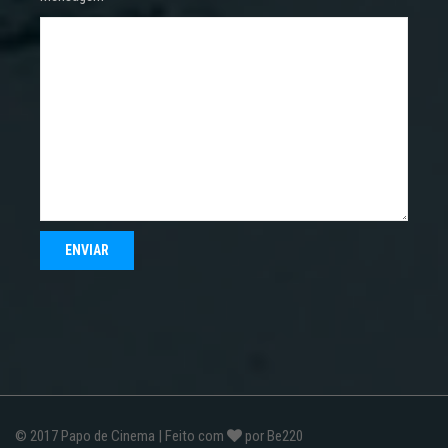
© 2017
Papo de Cinema
| Feito com
por
Be220