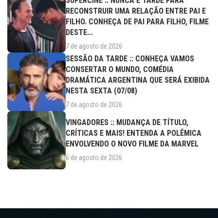
SUPERCINE :: NUNCA É TARDE PARA
RECONSTRUIR UMA RELAÇÃO ENTRE PAI E
FILHO. CONHEÇA DE PAI PARA FILHO, FILME
DESTE...
7 de agosto de 2026
SESSÃO DA TARDE :: CONHEÇA VAMOS
CONSERTAR O MUNDO, COMÉDIA
DRAMÁTICA ARGENTINA QUE SERÁ EXIBIDA
NESTA SEXTA (07/08)
7 de agosto de 2026
VINGADORES :: MUDANÇA DE TÍTULO,
CRÍTICAS E MAIS! ENTENDA A POLÊMICA
ENVOLVENDO O NOVO FILME DA MARVEL
6 de agosto de 2026