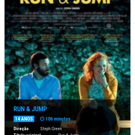
RUN & JUMP
14 ANOS
106 minutos
Direção
Steph Green