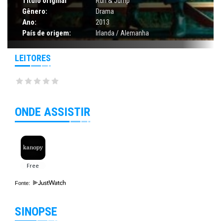
Título original
Run & Jump
Gênero:
Drama
Ano:
2013
País de origem:
Irlanda / Alemanha
LEITORES
ONDE ASSISTIR
Fonte:
SINOPSE