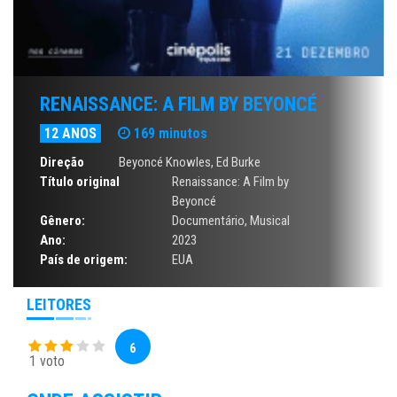
RENAISSANCE: A FILM BY BEYONCÉ
12 ANOS
169 minutos
Direção
Beyoncé Knowles
, Ed Burke
Título original
Renaissance: A Film by
Beyoncé
Gênero:
Documentário
,
Musical
Ano:
2023
País de origem:
EUA
LEITORES
6
1 voto