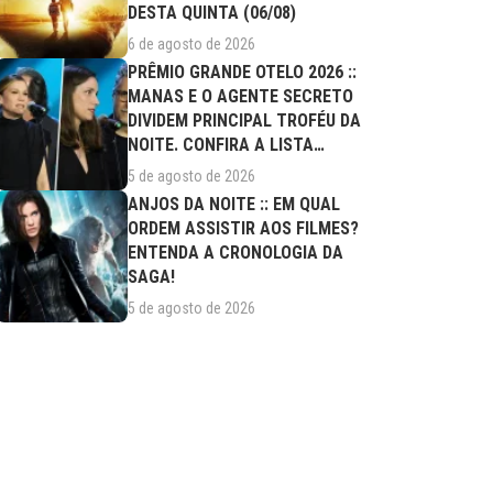
DESTA QUINTA (06/08)
6 de agosto de 2026
PRÊMIO GRANDE OTELO 2026 ::
MANAS E O AGENTE SECRETO
DIVIDEM PRINCIPAL TROFÉU DA
NOITE. CONFIRA A LISTA
COMPLETA DE...
5 de agosto de 2026
ANJOS DA NOITE :: EM QUAL
ORDEM ASSISTIR AOS FILMES?
ENTENDA A CRONOLOGIA DA
SAGA!
5 de agosto de 2026