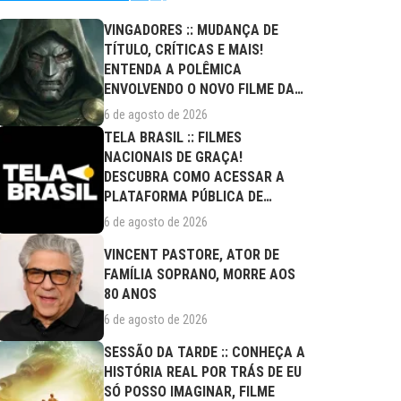
VINGADORES :: MUDANÇA DE
TÍTULO, CRÍTICAS E MAIS!
ENTENDA A POLÊMICA
ENVOLVENDO O NOVO FILME DA
MARVEL
6 de agosto de 2026
TELA BRASIL :: FILMES
NACIONAIS DE GRAÇA!
DESCUBRA COMO ACESSAR A
PLATAFORMA PÚBLICA DE
STREAMING
6 de agosto de 2026
VINCENT PASTORE, ATOR DE
FAMÍLIA SOPRANO, MORRE AOS
80 ANOS
6 de agosto de 2026
SESSÃO DA TARDE :: CONHEÇA A
HISTÓRIA REAL POR TRÁS DE EU
SÓ POSSO IMAGINAR, FILME