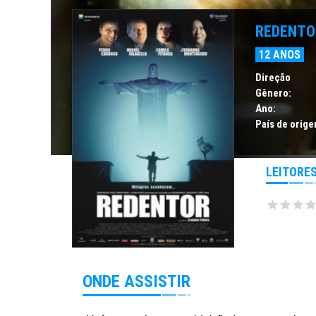
REDENTO
12 ANOS
Direção
Gênero:
Ano:
País de orige
LEITORE
ONDE ASSISTIR