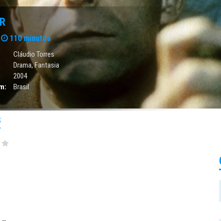
R
110 minutos
Cláudio Torres
Drama
,
Fantasia
2004
m:
Brasil
S