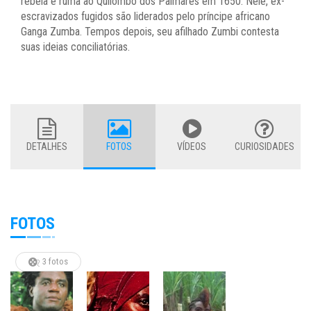
rebela e ruma ao Quilombo dos Palmares em 1650. Nele, ex-
escravizados fugidos são liderados pelo príncipe africano
Ganga Zumba. Tempos depois, seu afilhado Zumbi contesta
suas ideias conciliatórias.
DETALHES
FOTOS
VÍDEOS
CURIOSIDADES
FOTOS
3 fotos