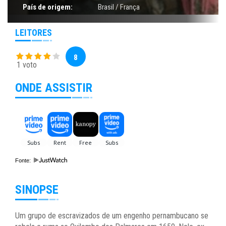
País de origem:
Brasil / França
LEITORES
8
1 voto
ONDE ASSISTIR
Fonte:
SINOPSE
Um grupo de escravizados de um engenho pernambucano se