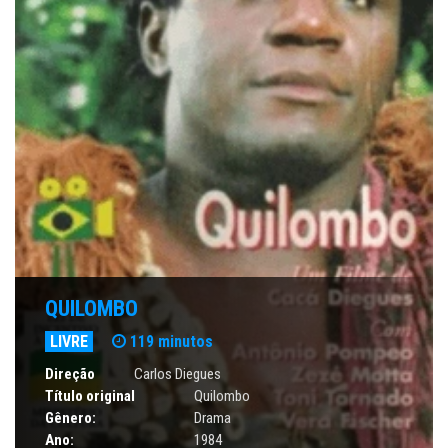
QUILOMBO
LIVRE
119 minutos
Direção
Carlos Diegues
Título original
Quilombo
Gênero:
Drama
Ano:
1984