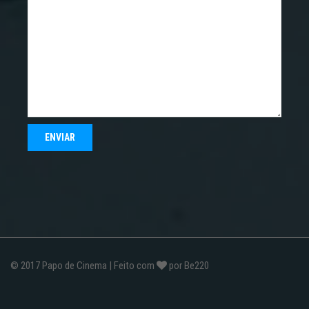
© 2017
Papo de Cinema
| Feito com
por
Be220