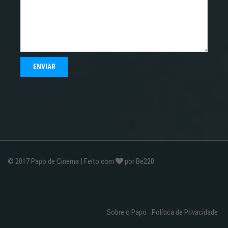
© 2017
Papo de Cinema
| Feito com
por
Be220
Sobre o Papo
Política de Privacidade