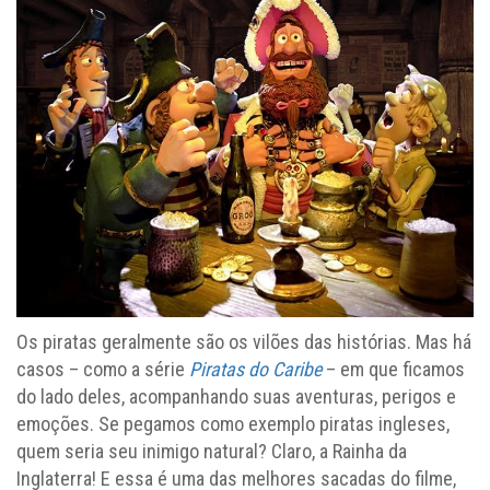
Os piratas geralmente são os vilões das histórias. Mas há
casos – como a série
Piratas do Caribe
– em que ficamos
do lado deles, acompanhando suas aventuras, perigos e
emoções. Se pegamos como exemplo piratas ingleses,
quem seria seu inimigo natural? Claro, a Rainha da
Inglaterra! E essa é uma das melhores sacadas do filme,