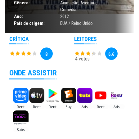
Gênero:
Animação
,
Aventura
,
Comédia
Ano:
2012
País de origem:
EUA / Reino Unido
CRÍTICA
LEITORES
8
6.6
4 votos
ONDE ASSISTIR