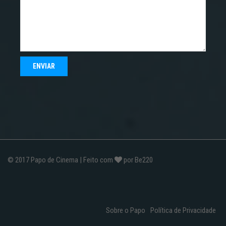
© 2017
Papo de Cinema
| Feito com
por
Be220
Sobre o Papo
Política de Privacidade