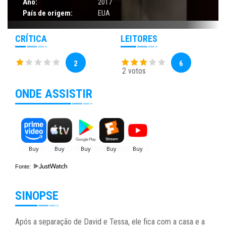
Ano:
2017
País de origem:
EUA
CRÍTICA
LEITORES
2
6
2 votos
ONDE ASSISTIR
Fonte:
SINOPSE
Após a separação de David e Tessa, ele fica com a casa e a