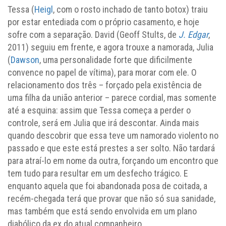
Tessa (
Heigl
, com o rosto inchado de tanto botox) traiu
por estar entediada com o próprio casamento, e hoje
sofre com a separação. David (Geoff Stults, de
J. Edgar
,
2011) seguiu em frente, e agora trouxe a namorada, Julia
(
Dawson
, uma personalidade forte que dificilmente
convence no papel de vítima), para morar com ele. O
relacionamento dos três – forçado pela existência de
uma filha da união anterior – parece cordial, mas somente
até a esquina: assim que Tessa começa a perder o
controle, será em Julia que irá descontar. Ainda mais
quando descobrir que essa teve um namorado violento no
passado e que este está prestes a ser solto. Não tardará
para atraí-lo em nome da outra, forçando um encontro que
tem tudo para resultar em um desfecho trágico. E
enquanto aquela que foi abandonada posa de coitada, a
recém-chegada terá que provar que não só sua sanidade,
mas também que está sendo envolvida em um plano
diabólico da ex do atual companheiro.