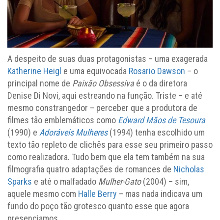
A despeito de suas duas protagonistas – uma exagerada
Katherine Heigl
e uma equivocada
Rosario Dawson
– o
principal nome de
Paixão Obsessiva
é o da diretora
Denise Di Novi, aqui estreando na função. Triste – e até
mesmo constrangedor – perceber que a produtora de
filmes tão emblemáticos como
Edward Mãos de Tesoura
(1990) e
Adoráveis Mulheres
(1994) tenha escolhido um
texto tão repleto de clichês para esse seu primeiro passo
como realizadora. Tudo bem que ela tem também na sua
filmografia quatro adaptações de romances de
Nicholas
Sparks
e até o malfadado
Mulher-Gato
(2004) – sim,
aquele mesmo com
Halle Berry
– mas nada indicava um
fundo do poço tão grotesco quanto esse que agora
presenciamos.