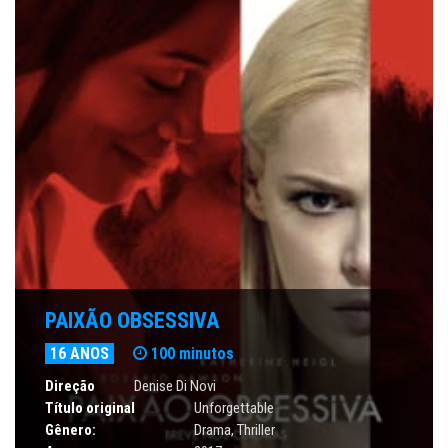
PAIXÃO OBSESSIVA
16 ANOS
100 minutos
Direção
Denise Di Novi
Título original
Unforgettable
Gênero:
Drama
,
Thriller