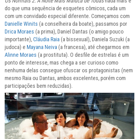
Os Normais 2: A Noite Mais Maluca de Todas
nada mais é
do que uma sequência de esquetes cômicos, cada um
com um convidado especial diferente. Começamos com
Danielle Winits
(a conselheira da boate), passamos por
Drica Moraes
(a prima), Daniel Dantas (o amigo pouco
importante),
Cláudia Raia
(a bissexual), Daniela Suzuki (a
judoca) e
Mayana Neiva
(a francesa), até chegarmos em
Alinne Moraes
(a prostituta). O desfile de estrelas é um
ponto de interesse, mas chega a ser curioso como
nenhuma delas consegue ofuscar os protagonistas (nem
mesmo Raia ou Dantas, ambos excelentes, porém com
participações bem reduzidas).