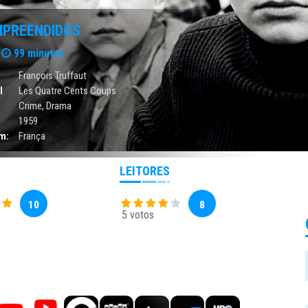
MPREENDIDOS
99 minutos
François Truffaut
l
Les Quatre Cents Coups
Crime
,
Drama
1959
m:
França
LEITORES
10
8
5 votos