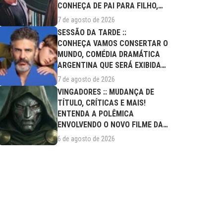
CONHEÇA DE PAI PARA FILHO,
FILME DESTE...
7 de agosto de 2026
SESSÃO DA TARDE ::
CONHEÇA VAMOS CONSERTAR O
MUNDO, COMÉDIA DRAMÁTICA
ARGENTINA QUE SERÁ EXIBIDA
NESTA SEXTA (07/08)
7 de agosto de 2026
VINGADORES :: MUDANÇA DE
TÍTULO, CRÍTICAS E MAIS!
ENTENDA A POLÊMICA
ENVOLVENDO O NOVO FILME DA
MARVEL
6 de agosto de 2026