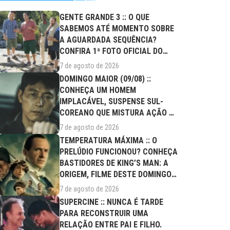
GENTE GRANDE 3 :: O QUE
SABEMOS ATÉ MOMENTO SOBRE
A AGUARDADA SEQUÊNCIA?
CONFIRA 1ª FOTO OFICIAL DO
ELENCO!
7 de agosto de 2026
DOMINGO MAIOR (09/08) ::
CONHEÇA UM HOMEM
IMPLACÁVEL, SUSPENSE SUL-
COREANO QUE MISTURA AÇÃO E
DRAMA FAMILIAR
7 de agosto de 2026
TEMPERATURA MÁXIMA :: O
PRELÚDIO FUNCIONOU? CONHEÇA
BASTIDORES DE KING’S MAN: A
ORIGEM, FILME DESTE DOMINGO
(09/08)
7 de agosto de 2026
SUPERCINE :: NUNCA É TARDE
PARA RECONSTRUIR UMA
RELAÇÃO ENTRE PAI E FILHO.