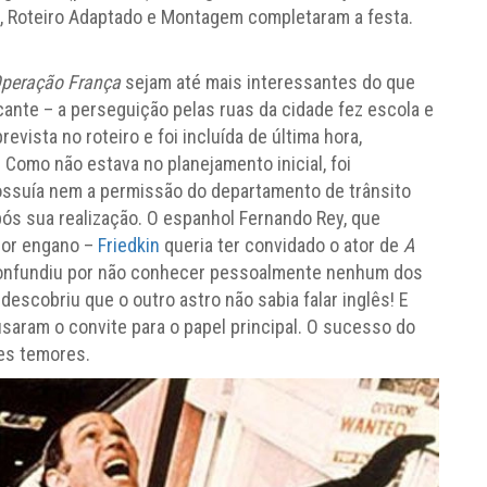
ão, Roteiro Adaptado e Montagem completaram a festa.
peração França
sejam até mais interessantes do que
cante – a perseguição pelas ruas da cidade fez escola e
evista no roteiro e foi incluída de última hora,
. Como não estava no planejamento inicial, foi
ossuía nem a permissão do departamento de trânsito
após sua realização. O espanhol Fernando Rey, que
 por engano –
Friedkin
queria ter convidado o ator de
A
confundiu por não conhecer pessoalmente nenhum dos
escobriu que o outro astro não sabia falar inglês! E
saram o convite para o papel principal. O sucesso do
tes temores.