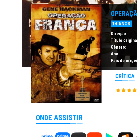
OPERAÇÃ
14 ANOS
Direção
Título origina
Gênero:
Ano:
País de orige
CRÍTICA
ONDE ASSISTIR