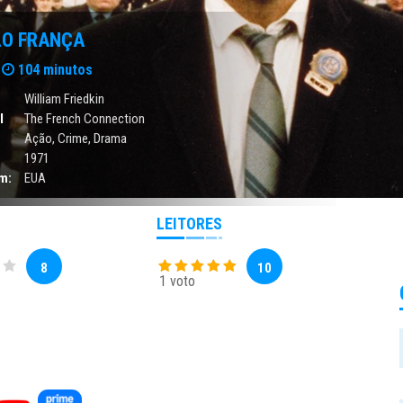
O FRANÇA
104 minutos
William Friedkin
l
The French Connection
Ação
,
Crime
,
Drama
1971
m:
EUA
LEITORES
8
10
1 voto