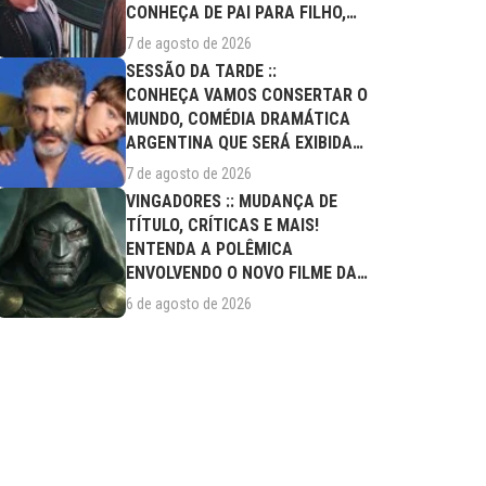
CONHEÇA DE PAI PARA FILHO,
FILME DESTE...
7 de agosto de 2026
SESSÃO DA TARDE ::
CONHEÇA VAMOS CONSERTAR O
MUNDO, COMÉDIA DRAMÁTICA
ARGENTINA QUE SERÁ EXIBIDA
NESTA SEXTA (07/08)
7 de agosto de 2026
VINGADORES :: MUDANÇA DE
TÍTULO, CRÍTICAS E MAIS!
ENTENDA A POLÊMICA
ENVOLVENDO O NOVO FILME DA
MARVEL
6 de agosto de 2026