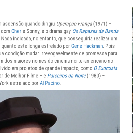
m ascensão quando dirigiu
Operação França
(1971) –
, com
Cher
e Sonny, e o drama gay
Os Rapazes da Banda
Nada indicada, no entanto, que conseguiria realizar um
nto quanto este longa estrelado por
Gene Hackman
. Pois
 sua condição mudar irrevogavelmente de promessa para
um dos maiores nomes do cinema norte-americano no
olvido em projetos de grande impacto, como
O Exorcista
car de Melhor Filme – e
Parceiros da Noite
(1980) –
York estrelado por
Al Pacino
.