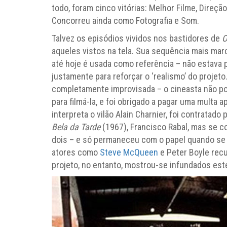
todo, foram cinco vitórias: Melhor Filme, Direç
Concorreu ainda como Fotografia e Som.
Talvez os episódios vividos nos bastidores de
O
aqueles vistos na tela. Sua sequência mais mar
até hoje é usada como referência – não estava pr
justamente para reforçar o ‘realismo’ do projeto
completamente improvisada – o cineasta não p
para filmá-la, e foi obrigado a pagar uma multa 
interpreta o vilão Alain Charnier, foi contratado
Bela da Tarde
(1967), Francisco Rabal, mas se 
dois – e só permaneceu com o papel quando se d
atores como
Steve McQueen
e Peter Boyle recu
projeto, no entanto, mostrou-se infundados es