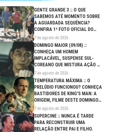
GENTE GRANDE 3 :: O QUE
SABEMOS ATÉ MOMENTO SOBRE
A AGUARDADA SEQUÊNCIA?
CONFIRA 1ª FOTO OFICIAL DO
ELENCO!
7 de agosto de 2026
DOMINGO MAIOR (09/08) ::
CONHEÇA UM HOMEM
IMPLACÁVEL, SUSPENSE SUL-
COREANO QUE MISTURA AÇÃO E
DRAMA FAMILIAR
7 de agosto de 2026
TEMPERATURA MÁXIMA :: O
PRELÚDIO FUNCIONOU? CONHEÇA
BASTIDORES DE KING’S MAN: A
ORIGEM, FILME DESTE DOMINGO
(09/08)
7 de agosto de 2026
SUPERCINE :: NUNCA É TARDE
PARA RECONSTRUIR UMA
RELAÇÃO ENTRE PAI E FILHO.