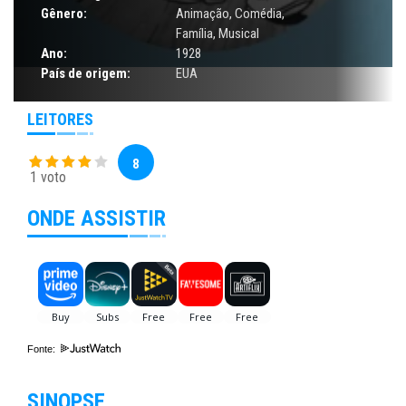
Gênero:
Animação
,
Comédia
,
Família
,
Musical
Ano:
1928
País de origem:
EUA
LEITORES
8
1 voto
ONDE ASSISTIR
Fonte:
SINOPSE