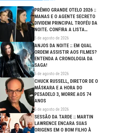
PRÊMIO GRANDE OTELO 2026 ::
MANAS E O AGENTE SECRETO
DIVIDEM PRINCIPAL TROFÉU DA
NOITE. CONFIRA A LISTA
COMPLETA DE...
5 de agosto de 2026
ANJOS DA NOITE :: EM QUAL
ORDEM ASSISTIR AOS FILMES?
ENTENDA A CRONOLOGIA DA
SAGA!
5 de agosto de 2026
CHUCK RUSSELL, DIRETOR DE O
MÁSKARA E A HORA DO
PESADELO 3, MORRE AOS 74
ANOS
5 de agosto de 2026
SESSÃO DA TARDE :: MARTIN
LAWRENCE ENCARA SUAS
ORIGENS EM O BOM FILHO À