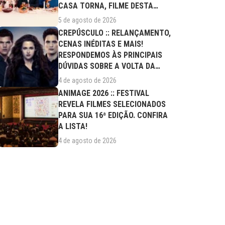
CASA TORNA, FILME DESTA
QUARTA (05/08)
5 de agosto de 2026
CREPÚSCULO :: RELANÇAMENTO,
CENAS INÉDITAS E MAIS!
RESPONDEMOS ÀS PRINCIPAIS
DÚVIDAS SOBRE A VOLTA DA
SAGA AOS CINEMAS
4 de agosto de 2026
ANIMAGE 2026 :: FESTIVAL
REVELA FILMES SELECIONADOS
PARA SUA 16ª EDIÇÃO. CONFIRA
A LISTA!
4 de agosto de 2026