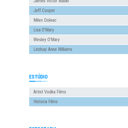
James Victor Bulian
Jeff Cooper
Miles Doleac
Lisa O'Mary
Wesley O'Mary
Lindsay Anne Williams
ESTÚDIO
Artist Vodka Films
Historia Films