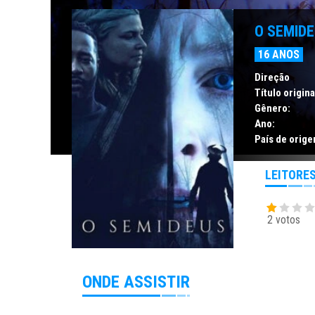
O SEMID
16 ANOS
Direção
Título origina
Gênero:
Ano:
País de orige
LEITORE
2 votos
ONDE ASSISTIR