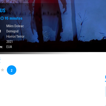
EUS
95 minutos
Miles Doleac
l
Demigod
Horror/Terror
2021
m:
EUA
S
2