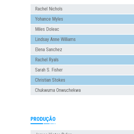
Rachel Nichols
Yohance Myles
Miles Doleac
Lindsay Anne Williams
Elena Sanchez
Rachel Ryals
Sarah S. Fisher
Christian Stokes
Chukwuma Onwuchekwa
PRODUÇÃO