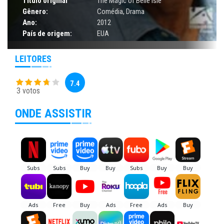
Título original
The Magic of Belle Isle
Gênero:
Comédia
,
Drama
Ano:
2012
País de origem:
EUA
LEITORES
7.4
3 votos
ONDE ASSISTIR