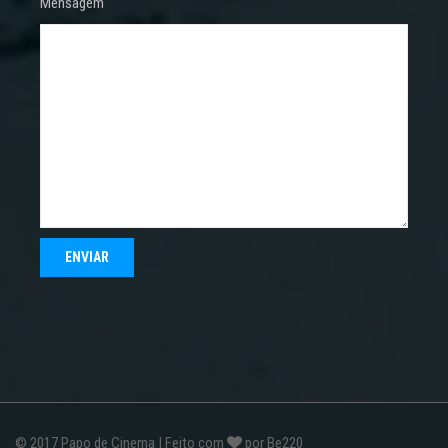
Mensagem
© 2017
Papo de Cinema
| Feito com
por
Be220