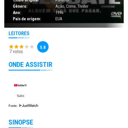
Título original
Ransom
Gênero:
Ação
,
Crime
,
Thriller
Ano:
1996
País de origem:
EUA
LEITORES
5.8
7 votos
ONDE ASSISTIR
Fonte:
SINOPSE