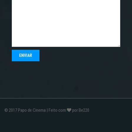
© 2017
Papo de Cinema
| Feito com
por
Be220