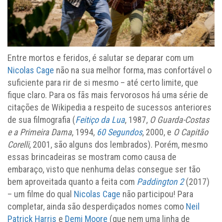
Entre mortos e feridos, é salutar se deparar com um
Nicolas Cage
não na sua melhor forma, mas confortável o
suficiente para rir de si mesmo – até certo limite, que
fique claro. Para os fãs mais fervorosos há uma série de
citações de Wikipedia a respeito de sucessos anteriores
de sua filmografia (
Feitiço da Lua
, 1987,
O Guarda-Costas
e a Primeira Dama
, 1994,
60 Segundos
, 2000, e
O Capitão
Corelli
, 2001, são alguns dos lembrados). Porém, mesmo
essas brincadeiras se mostram como causa de
embaraço, visto que nenhuma delas consegue ser tão
bem aproveitada quanto a feita com
Paddington 2
(2017)
– um filme do qual
Nicolas Cage
não participou! Para
completar, ainda são desperdiçados nomes como
Neil
Patrick Harris
e
Demi Moore
(que nem uma linha de