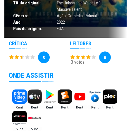
Título original
The Unbearable Weight of
Massive Talent
Gênero:
Ação
,
Comédia
,
Policial
Ano:
2022
País de origem:
EUA
CRÍTICA
LEITORES
5
8
3 votos
ONDE ASSISTIR