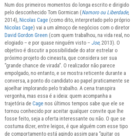
Num dos primeiros momentos do longa escrito e dirigido
pelo desconhecido Tom Gormican (
Namoro ou Liberdade
,
2014),
Nicolas Cage
(como dito, interpretado pelo próprio
Nicolas Cage
) vai a um almoço de negócios com o diretor
David Gordon Green
(com quem trabalhou, na vida real, no
elogiado – e por quase ninguém visto –
Joe
, 2013). O
objetivo é discutir a possibilidade do ator estrelar o
próximo projeto do cineasta, que considera ser sua
“grande chance de virada”. O realizador não parece
empolgado, no entanto, e se mostra reticente durante a
conversa, a ponto do candidato ao papel praticamente se
ajoelhar implorando pelo trabalho. A cena transpira
vergonha, mas essa é a ideia: quem acompanha a
trajetória de
Cage
nos últimos tempos sabe que ele se
tornou conhecido por aceitar qualquer convite que lhe
fosse feito, seja a oferta interessante ou não. O que se
costuma dizer, entre leigos, é que alguém com esse tipo
de comportamento está agindo assim para “quitar os