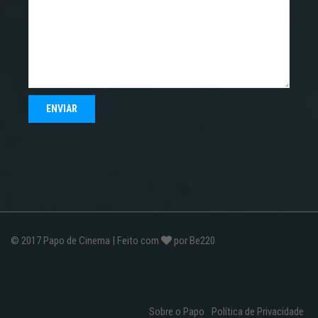
© 2017
Papo de Cinema
| Feito com
por
Be220
Sobre o Papo
Política de Privacidade