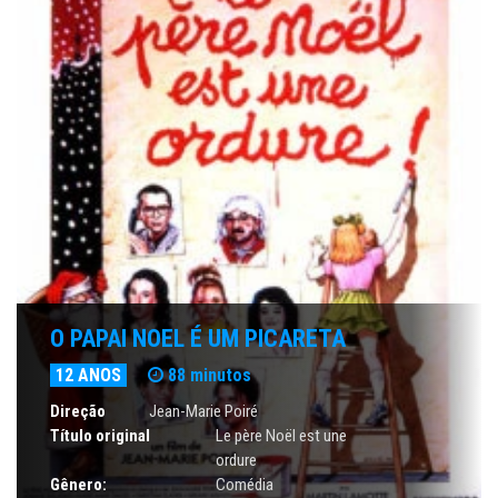
O PAPAI NOEL É UM PICARETA
12 ANOS
88 minutos
Direção
Jean-Marie Poiré
Título original
Le père Noël est une
ordure
Gênero:
Comédia