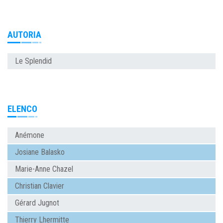
AUTORIA
Le Splendid
ELENCO
Anémone
Josiane Balasko
Marie-Anne Chazel
Christian Clavier
Gérard Jugnot
Thierry Lhermitte